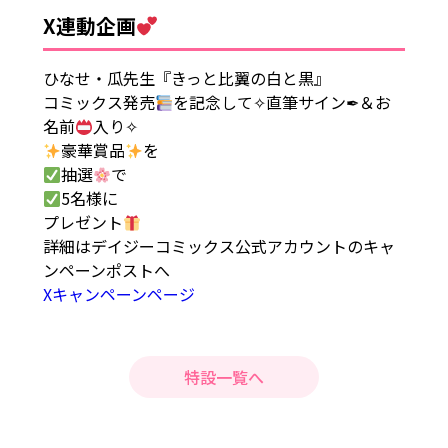
X連動企画
ひなせ・瓜先生『きっと比翼の白と黒』
コミックス発売
を記念して✧直筆サイン✒＆お
名前
入り✧
豪華賞品
を
抽選
で
5名様に
プレゼント
詳細はデイジーコミックス公式アカウントのキャ
ンペーンポストへ
Xキャンペーンページ
特設一覧へ