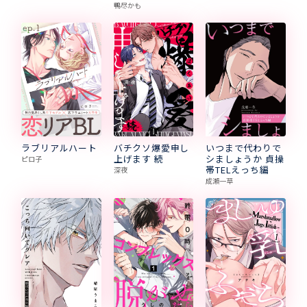
鴨尽かも
ラブリアルハート
バチクソ爆愛申し
いつまで代わりで
上げます 続
シましょうか 貞操
ピロ子
帯TELえっち編
深夜
成瀬一草