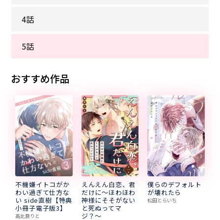
4話
5話
おすすめ作品
不機嫌イトコがか
えんえん白恋、君
僕らのデフォルト
わい過ぎて仕方な
だけに〜ほわほわ
が壊れたら
い side直樹【特典
神様にそそがない
松田とらいち
小冊子電子版3】
と死ぬってマ
ジ？〜
高比良りと