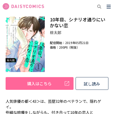
10年目、シナリオ通りにい
かない恋
椋太郎
配信開始：2019年05月21日
価格：200円（税抜）
購入はこちら
試し読み
人気俳優の都＜43＞は、芸歴32年のベテランで、隠れゲ
イ。
些細な喧嘩をしながらも、付き合って10年の恋人と