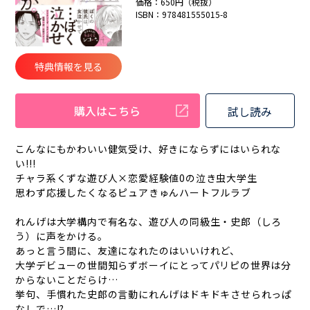
価格：650円（税抜）
ISBN：978481555015-8
特典情報を見る
購入はこちら
試し読み
こんなにもかわいい健気受け、好きにならずにはいられな
い!!!
チャラ系くずな遊び人×恋愛経験値0の泣き虫大学生
思わず応援したくなるピュアきゅんハートフルラブ
れんげは大学構内で有名な、遊び人の同級生・史郎（しろ
う）に声をかける。
あっと言う間に、友達になれたのはいいけれど、
大学デビューの世間知らずボーイにとってパリピの世界は分
からないことだらけ…
挙句、手慣れた史郎の言動にれんげはドキドキさせられっぱ
なしで…!?