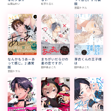
版
山葵山わい
紅芋たると
宮田トヲル
まちがいだらけの
芽衣くんの王子様
なんかもうあーあ
麦の恋ですが、
は
って感じ。2 通常
版
田中森よこた
田中森よこた
宮田トヲル