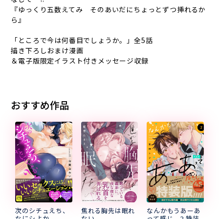
『ゆっくり五数えてみ そのあいだにちょっとずつ挿れるか
ら』
「ところで今は何番目でしょうか。」全5話
描き下ろしおまけ漫画
＆電子版限定イラスト付きメッセージ収録
おすすめ作品
次のシチュえち、
焦れる胸先は眠れ
なんかもうあーあ
なにシよか
ない
って感じ。2 特装