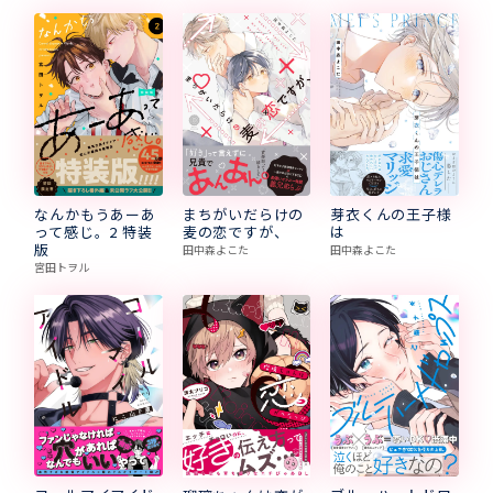
まちがいだらけの
芽衣くんの王子様
なんかもうあーあ
麦の恋ですが、
は
って感じ。2 特装
版
田中森よこた
田中森よこた
宮田トヲル