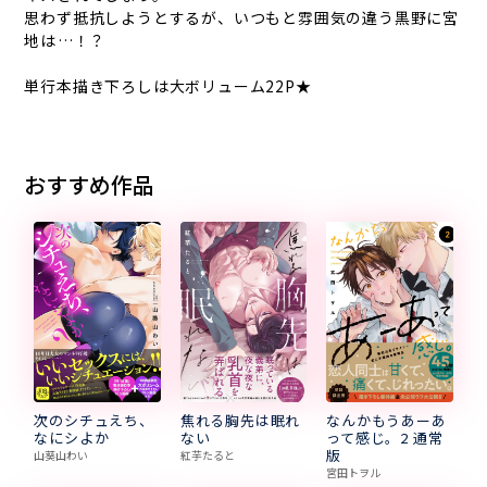
思わず抵抗しようとするが、いつもと雰囲気の違う黒野に宮
地は――…！？
単行本描き下ろしは大ボリューム22P★
おすすめ作品
次のシチュえち、
焦れる胸先は眠れ
なんかもうあーあ
なにシよか
ない
って感じ。2 通常
版
山葵山わい
紅芋たると
宮田トヲル