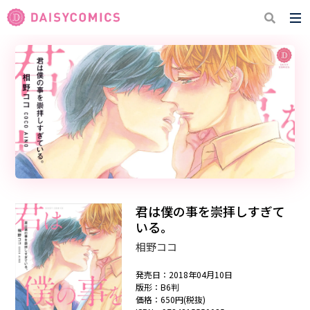
君は僕の事を崇拝しすぎて
いる。
相野ココ
発売日：2018年04月10日
版形：B6判
価格：650円(税抜)