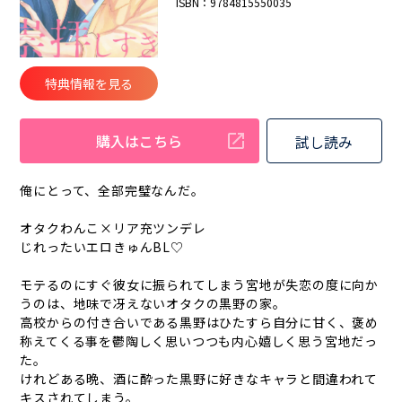
ISBN：9784815550035
特典情報を見る
購入はこちら
試し読み
俺にとって、全部完璧なんだ。
オタクわんこ×リア充ツンデレ
じれったいエロきゅんBL♡
モテるのにすぐ彼女に振られてしまう宮地が失恋の度に向か
うのは、地味で冴えないオタクの黒野の家。
高校からの付き合いである黒野はひたすら自分に甘く、褒め
称えてくる事を鬱陶しく思いつつも内心嬉しく思う宮地だっ
た。
けれどある晩、酒に酔った黒野に好きなキャラと間違われて
キスされてしまう。