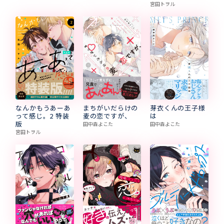
宮田トヲル
まちがいだらけの
芽衣くんの王子様
なんかもうあーあ
麦の恋ですが、
は
って感じ。2 特装
版
田中森よこた
田中森よこた
宮田トヲル