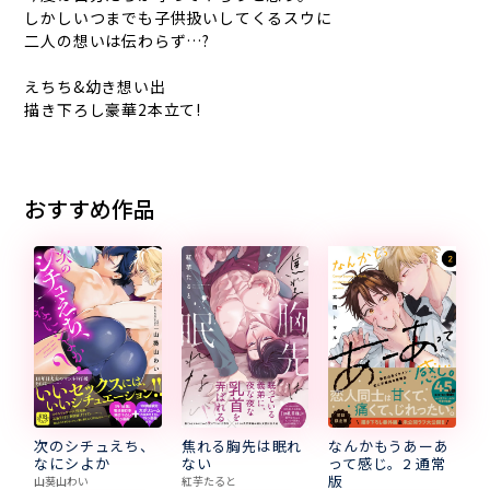
しかしいつまでも子供扱いしてくるスウに
二人の想いは伝わらず…?
えちち&幼き想い出
描き下ろし豪華2本立て!
おすすめ作品
次のシチュえち、
焦れる胸先は眠れ
なんかもうあーあ
なにシよか
ない
って感じ。2 通常
版
山葵山わい
紅芋たると